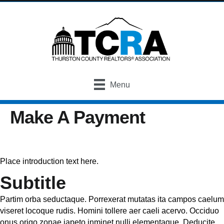
Menu
Make A Payment
Place introduction text here.
Subtitle
Partim orba seductaque. Porrexerat mutatas ita campos caelum
viseret locoque rudis. Homini tollere aer caeli acervo. Occiduo
onus origo zonae iapeto inminet nulli elementaque. Deducite