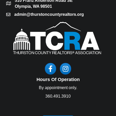
510 Franz Anderson Road SE
location
Olympia, WA 98501
admin@thurstoncountyrealtors.org
email
Facebook
Instagram
Hours Of Operation
By appointment only.
360.491.3910